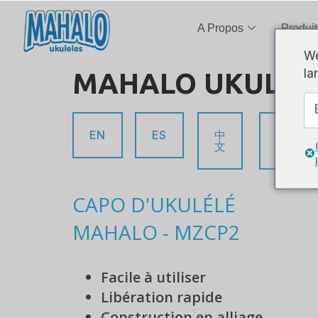
A Propos
Produit
We
la
MAHALO UKULELE 
EN
ES
中
日
文
本
CAPO D'UKULÉLÉ
MAHALO - MZCP2
Facile à utiliser
Libération rapide
Construction en alliage