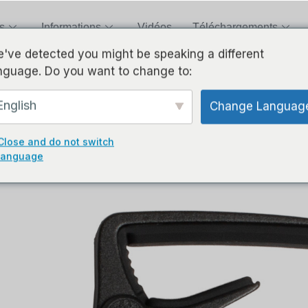
s
Informations
Vidéos
Téléchargements
've detected you might be speaking a different
nguage. Do you want to change to:
CAPOS - English
English
Change Languag
Close and do not switch
language