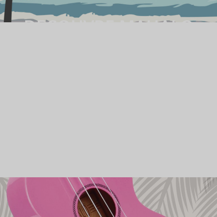
DECOUVRE MAHALO
Découvre notre gamme de
ukulélés, mais aussi de kalimbas et
de cajons.