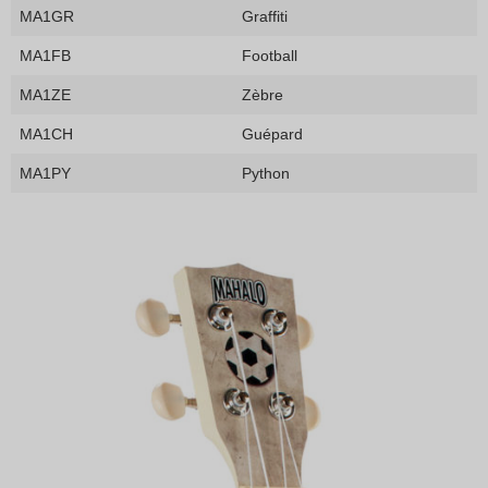
MA1GR
Graffiti
MA1FB
Football
MA1ZE
Zèbre
MA1CH
Guépard
MA1PY
Python