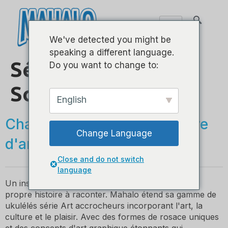
We've detected you might be
speaking a different language.
Série Art II –
Do you want to change to:
Soprano
English
Chaque design est une œuvre
Change Language
d'art !
Close and do not switch
language
Un instrument de qualité facile à jouer et avec sa
propre histoire à raconter. Mahalo étend sa gamme de
ukulélés série Art accrocheurs incorporant l'art, la
culture et le plaisir. Avec des formes de rosace uniques
et des concepts d'art graphique étonnants qui