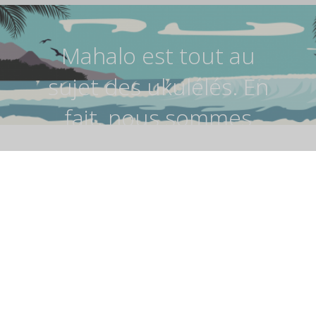
Mahalo est tout au
sujet des ukulélés. En
fait, nous sommes
tout ce que nous
faisons et nous les
faisons très bien!
UKULELE FAITS