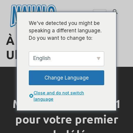
We've detected you might be
speaking a different language.
À propos de
Do you want to change to:
Ukulélés Mahalo
English
Change Language
Close and do not switch
language
Mahalo le choix n ° 1
pour votre premier