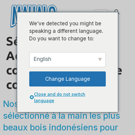
We've detected you might be
speaking a different language.
Série Java -
Do you want to change to:
Acoustique et pan
English
coupé électrique de
Change Language
concert
Close and do not switch
language
Nos artisans experts ont
sélectionné à la main les plus
beaux bois indonésiens pour