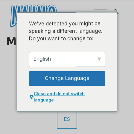
We've detected you might be
speaking a different language.
MAHALO 里 变调 -
Do you want to change to:
English
ES
Change Language
FR
Close and do not switch
language
ES