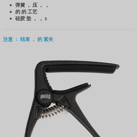
弹簧 ， 压 ， ，
的 的 工艺
硅胶 垫 ， ， s
注意 ： 结束 ， 的 紧夹