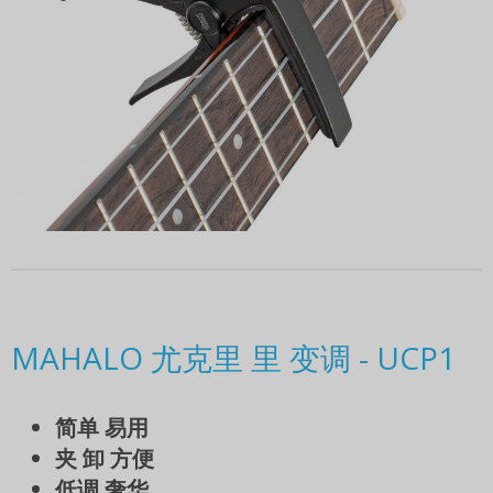
MAHALO 尤克里 里 变调 - UCP1
简单 易用
夹 卸 方便
低调 奢华