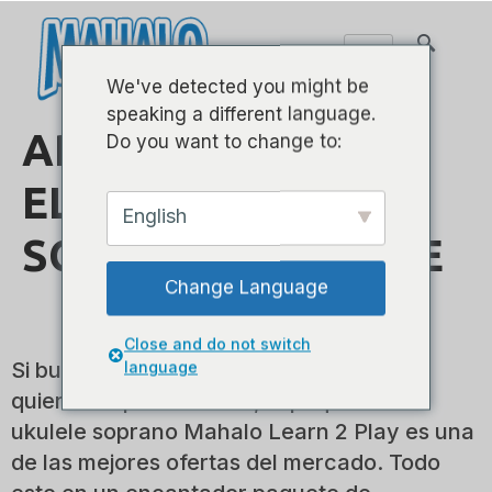
We've detected you might be
speaking a different language.
APRENDE 2 JUGAR
Do you want to change to:
EL PAQUETE
English
SOPRANO UKULELE
Change Language
Close and do not switch
Si busca comprar su primer ukelele y no
language
quiere romper el banco, el paquete de
ukulele soprano Mahalo Learn 2 Play es una
de las mejores ofertas del mercado. Todo