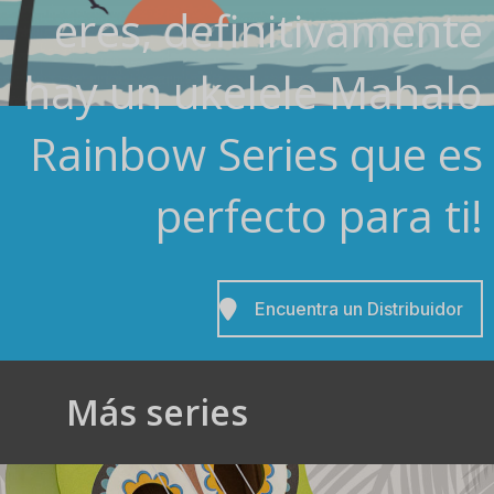
eres, definitivamente
hay un ukelele Mahalo
Rainbow Series que es
perfecto para ti!
Encuentra un Distribuidor
Más series