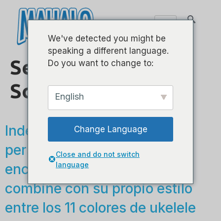
We've detected you might be
speaking a different language.
Serie Arcoiris -
Do you want to change to:
Soprano
English
Independientemente de su
Change Language
personalidad, seguramente
Close and do not switch
language
encontrará un color que
combine con su propio estilo
entre los 11 colores de ukelele