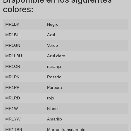
colores:
MR1BK
Negro
MR1BU
Azul
MR1GN
Verde
MR1LBU
Azul claro
MR1OR
naranja
MR1PK
Rosado
MR1PP
Púrpura
MR1RD
rojo
MR1WT
Blanco
MR1YW
Amarillo
MR1TBR
Marrón transparente