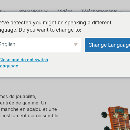
s
Informations
Vidéos
Téléchargements
've detected you might be speaking a different
nguage. Do you want to change to:
e – Photo Flamme Koa
English
Change Languag
TÉ AVEC DES
Close and do not switch
NTS ET UN
language
es de jouabilité,
d'entrée de gamme. Un
 manche en acajou et une
 instrument qui ressemble