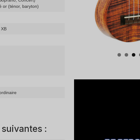
(Soprano, Concert)
é or (ténor, baryton)
 XB
ordinaire
 suivantes :