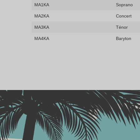
MA1KA
Soprano
MA2KA
Concert
MA3KA
Ténor
MA4KA
Baryton