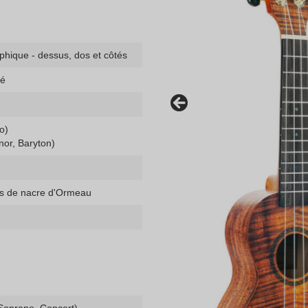
phique - dessus, dos et côtés
ué
o)
nor, Baryton)
nts de nacre d'Ormeau