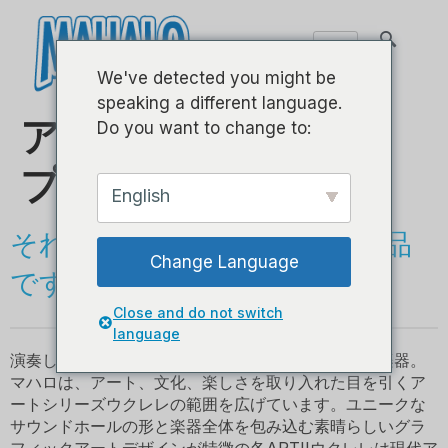
We've detected you might be
speaking a different language.
アートIIシリーズ–ソ
Do you want to change to:
プラノ
English
それぞれのデザインは芸術作品
Change Language
です！
Close and do not switch
language
演奏しやすく、独自のストーリーを伝える高品質の楽器。
マハロは、アート、文化、楽しさを取り入れた目を引くア
ートシリーズウクレレの範囲を広げています。ユニークな
サウンドホールの形と楽器全体を包み込む素晴らしいグラ
フィックアートデザインが特徴の各ARTIIウクレレは現代ア