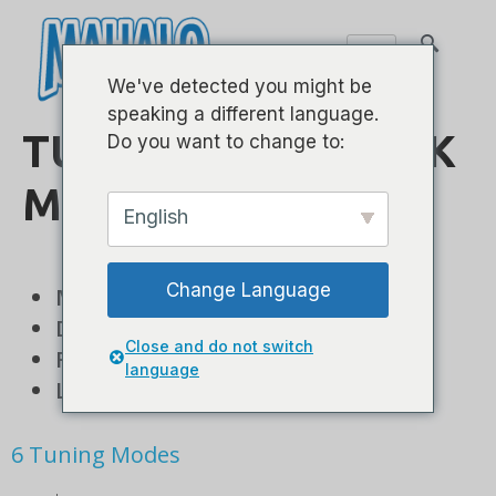
We've detected you might be
speaking a different language.
TUNER ELEKTRONIK
Do you want to change to:
MAHALO – MZTU2
English
Change Language
Mudah digunakan
Desain Clip-On yang Nyaman
Close and do not switch
Respon Penyetelan Cepat
language
Layar LCD 2 Warna
6 Tuning Modes