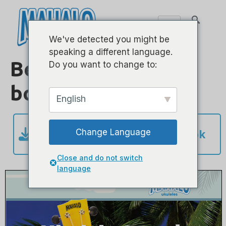
We've detected you might be
speaking a different language.
Belajar Bermain e-
Do you want to change to:
book
English
Change Language
Klik untuk mengunduh E-book
Close and do not switch
language