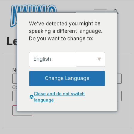
We've detected you might be
speaking a different language.
Learn 2 Play Video
Do you want to change to:
English
Número de tarjeta:
Change Language
Contraseña de la tarjeta:
Close and do not switch
language