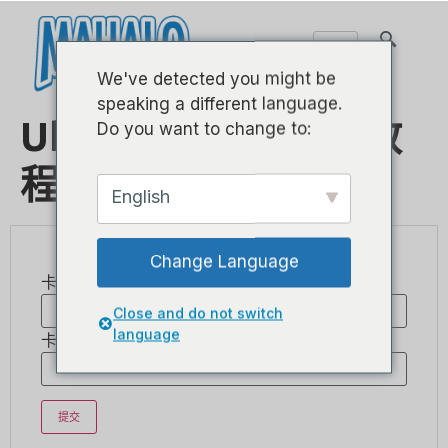
We've detected you might be
speaking a different language.
Ukulele Bartt趣味教
Do you want to change to:
程
English
Change Language
卡号：
Close and do not switch
language
卡密码：