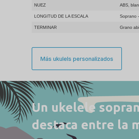
NUEZ
ABS, bla
LONGITUD DE LA ESCALA
Soprano 
TERMINAR
Grano abi
Más ukulels personalizados
Un ukelele sopra
destaca entre la 