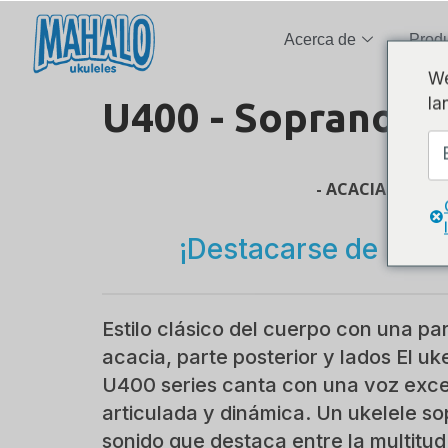
Acerca de
Prod
We
la
U400 - Soprano
- ACACIA -
¡Destacarse de la mu
Estilo clásico del cuerpo con una pa
acacia, parte posterior y lados El u
U400 series canta con una voz exc
articulada y dinámica. Un ukelele s
sonido que destaca entre la multitud