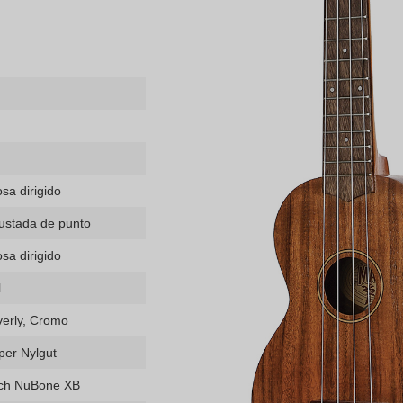
sa dirigido
rustada de punto
sa dirigido
l
verly, Cromo
per Nylgut
ch NuBone XB