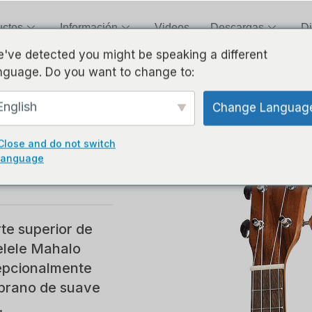
uctos
Información
Videos
Descargas
Di
've detected you might be speaking a different
nguage. Do you want to change to:
English
Change Languag
Close and do not switch
language
ltitud!
rte superior de
kelele Mahalo
epcionalmente
oprano de suave
.