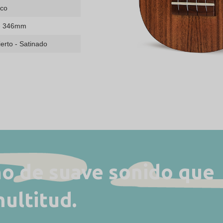
nco
- 346mm
erto - Satinado
no de suave sonido que
multitud.