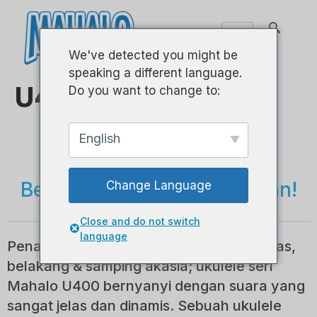
We've detected you might be
speaking a different language.
U400 – Soprano
Do you want to change to:
English
- ACACIA -
Berdiri keluar dari keramaian!
Change Language
Close and do not switch
language
Penataan tubuh klasik dengan bagian atas,
belakang & samping akasia; ukulele seri
Mahalo U400 bernyanyi dengan suara yang
sangat jelas dan dinamis. Sebuah ukulele