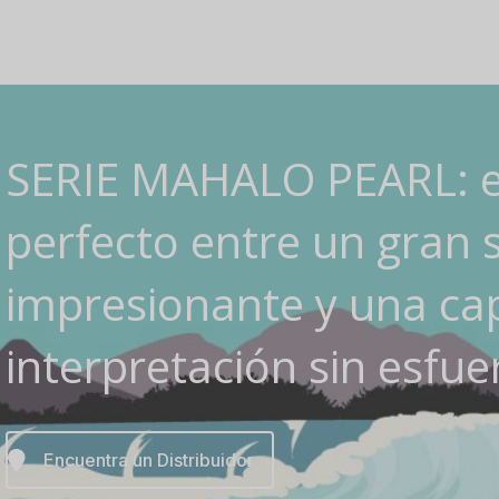
SERIE MAHALO PEARL: el
perfecto entre un gran 
impresionante y una ca
interpretación sin esfue
Encuentra un Distribuidor