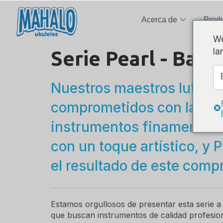
Acerca de
Prod
We
la
Serie Pearl - Barí
Nuestros maestros luthier
comprometidos con la pro
instrumentos finamente 
con un toque artístico, y
el resultado de este comp
Estamos orgullosos de presentar esta serie 
que buscan instrumentos de calidad profesio