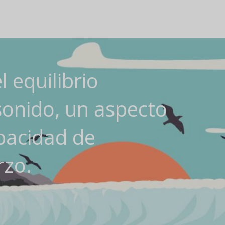
 equilibrio
sonido, un aspecto
pacidad de
rzo.