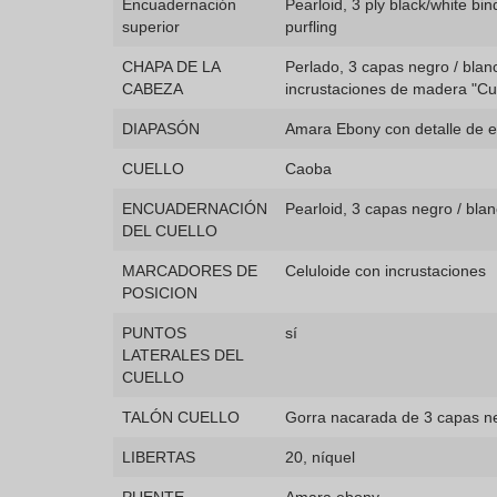
Encuadernación
Pearloid, 3 ply black/white bi
superior
purfling
CHAPA DE LA
Perlado, 3 capas negro / bla
CABEZA
incrustaciones de madera "Cu
DIAPASÓN
Amara Ebony con detalle de e
CUELLO
Caoba
ENCUADERNACIÓN
Pearloid, 3 capas negro / bla
DEL CUELLO
MARCADORES DE
Celuloide con incrustaciones
POSICION
PUNTOS
sí
LATERALES DEL
CUELLO
TALÓN CUELLO
Gorra nacarada de 3 capas ne
LIBERTAS
20, níquel