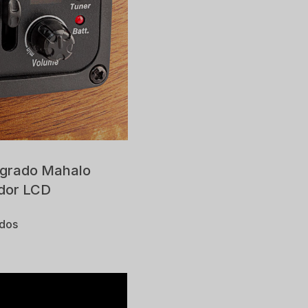
tegrado Mahalo
ador LCD
ados