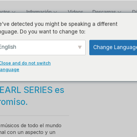
uctos
Información
Videos
Descargas
Di
've detected you might be speaking a different
nguage. Do you want to change to:
tono
English
Change Languag
s están
Close and do not switch
ducción de
language
hechos a mano
 PEARL SERIES es
romiso.
a músicos de todo el mundo
nal con un aspecto y un