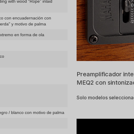
nding with wood “Rope” inlaid
nco con encuadernación con
erda" y motivo de palma
xtremo en forma de ola
nco
Preamplificador in
MEQ2 con sintoniz
Solo modelos seleccion
gro / blanco con motivo de palma