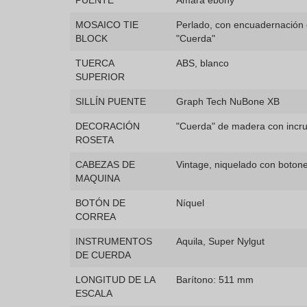
PUENTE
Amara ebony
MOSAICO TIE
Perlado, con encuadernación 
BLOCK
"Cuerda"
TUERCA
ABS, blanco
SUPERIOR
SILLÍN PUENTE
Graph Tech NuBone XB
DECORACIÓN
"Cuerda" de madera con incru
ROSETA
CABEZAS DE
Vintage, niquelado con boton
MAQUINA
BOTÓN DE
Níquel
CORREA
INSTRUMENTOS
Aquila, Super Nylgut
DE CUERDA
LONGITUD DE LA
Barítono: 511 mm
ESCALA