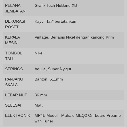
PELANA
Grafik Tech NuBone XB
JEMBATAN
DEKORASI
Kayu "Tali" bertatahkan
ROSET
KEPALA
Vintage, Berlapis Nikel dengan kancing Krim
MESIN
TOMBOL
Nikel
TALI
STRINGS
Aquila, Super Nylgut
PANJANG
Bariton: 511mm
SKALA
LEBAR NUT
36 mm
SELESAI
Matt
ELEKTRONIK
MP4E Model - Mahalo MEQ2 On-board Preamp
with Tuner