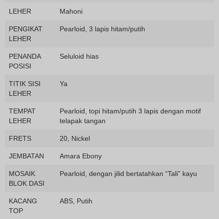
LEHER
Mahoni
PENGIKAT
Pearloid, 3 lapis hitam/putih
LEHER
PENANDA
Seluloid hias
POSISI
TITIK SISI
Ya
LEHER
TEMPAT
Pearloid, topi hitam/putih 3 lapis dengan motif
LEHER
telapak tangan
FRETS
20, Nickel
JEMBATAN
Amara Ebony
MOSAIK
Pearloid, dengan jilid bertatahkan “Tali” kayu
BLOK DASI
KACANG
ABS, Putih
TOP