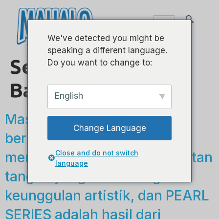
We've detected you might be
speaking a different language.
Seri Mutiara –
Do you want to change to:
Bariton
English
Master luthiers kami
Change Language
berkomitmen untuk
Close and do not switch
memproduksi instrumen buatan
language
tangan yang halus dengan
keunggulan artistik, dan PEARL
SERIES adalah hasil dari