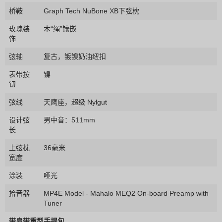
桥鞍
Graph Tech NuBone XB下弦枕
玫瑰装
木“绳”镶嵌
饰
弦轴
复古，镀镍奶油纽扣
表带按
镍
钮
弦线
天鹰座，超级 Nylgut
设计弦
男中音：511mm
长
上弦枕
36毫米
宽度
涂装
哑光
拾音器
MP4E Model - Mahalo MEQ2 On-board Preamp with
Tuner
带肩带重型手提包