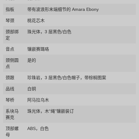
指板
带有波浪形末端细节的 Amara Ebony
琴颈
桃花芯木
颈部绑
珠光体，3 层黑色/白色
定
音点
镶嵌赛璐珞
颈侧圆
是的
点
颈跟
珍珠岩，3 层黑色/白色帽子，带棕榈图案
品线
白铜
琴桥
阿马拉乌木
系块马
珠光体，木“绳”镶嵌装订
赛克
顶部螺
ABS，白色
母