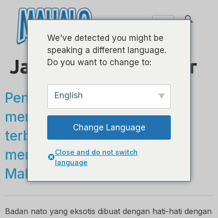
We've detected you might be
speaking a different language.
Java Series - Konser
Do you want to change to:
Pengrajin ahli kami telah
English
memilih sendiri kayu nada
Change Language
terbaik di Indonesia untuk
membawakan Anda Seri
Close and do not switch
language
Mahalo Java.
Badan nato yang eksotis dibuat dengan hati-hati dengan