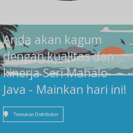
Anda akan kagum
dengan kualitas dan
kinerja Seri Mahalo
Java - Mainkan hari ini!
Temukan Distributor