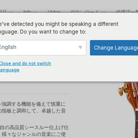
製品
Info
Video
ダウンロード
代理店一
've detected you might be speaking a different
nguage. Do you want to change to:
コンサート
English
Change Languag
ーン・ウッドを
Close and do not switch
HALO JAVA
language
を強調する機能を備えて慎重に
の指板と調和して、卓越した音
は独自の高品質シースルー仕上げ仕
。様々なジャンルの音楽にご使