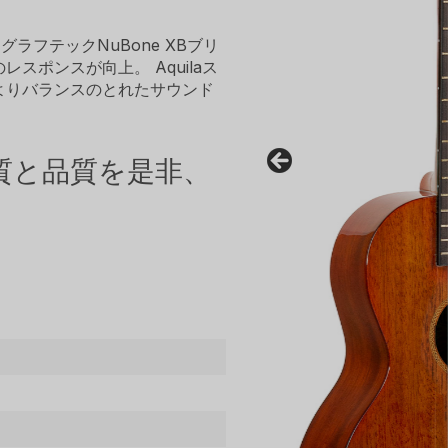
ラフテックNuBone XBブリ
スポンスが向上。 Aquilaス
よりバランスのとれたサウンド
質と品質を是非、