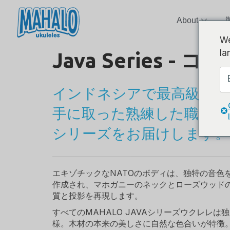
About
We
la
Java Series - 
インドネシアで最高級のト
手に取った熟練した職人がMA
シリーズをお届けします。
エキゾチックなNATOのボディは、独特の音色
作成され、マホガニーのネックとローズウッド
質と投影を再現します。
すべてのMAHALO JAVAシリーズウクレレ
様。木材の本来の美しさに自然な色合いが特徴