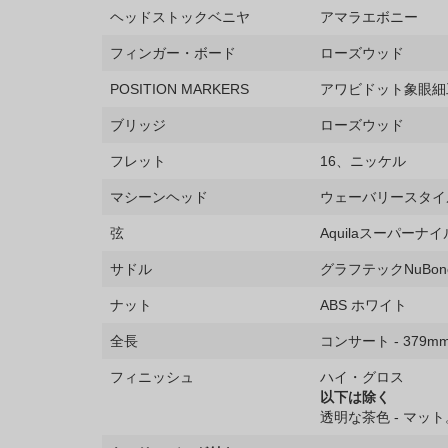
ヘッドストックベニヤ
アマラエボニー
フィンガー・ボード
ローズウッド
POSITION MARKERS
アワビドット象眼細
ブリッジ
ローズウッド
フレット
16、ニッケル
マシーンヘッド
ウェーバリースタイ
弦
Aquilaスーパーナ
サドル
グラフテックNuBone
ナット
ABS ホワイト
全長
コンサート - 379m
フィニッシュ
ハイ・グロス
以下は除く
透明な茶色 - マット