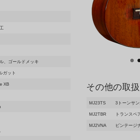
工
ル、ゴールドメッキ
イルガット
その他の取扱
 XB
MJ23TS
3トーンサ
m
MJ2TBR
トランスペ
MJ2VNA
ビンテージ
。