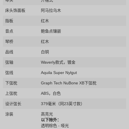
床头饰面板
阿马拉乌木
指板
红木
音点
鲍鱼点镶嵌
琴桥
红木
品线
白铜
弦轴
Waverly款式，镀金
弦线
Aquila Super Nylgut
下弦枕
Graph Tech NuBone XB下弦枕
上弦枕
ABS，白色
设计弦长
379毫米（同23英寸款）
涂装
高亮光
以下除外：
透明棕色 - 哑光