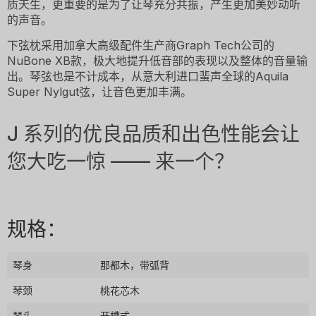
质天生，更重要的是为了让琴充分共振，产生更加美妙动听
的声音。
下弦枕采用加拿大高级配件生产商Graph Tech公司的
NuBone XB款，极大地提升低音部的表现以及整体的音量输
出。琴弦也是不计成本，从意大利进口蜚声全球的Aquila
Super Nylgut弦，让音色更加丰满。
J 系列的优良品质和出色性能会让
您大吃一惊 —— 来一个？
规格：
琴身
那都木，带弧背
琴颈
桃花芯木
琴头
开槽式