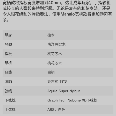
宽柄款将指板宽度增加到40mm，这让成年玩家，手指较粗
或较长的人弹起来特别舒服。无论是复杂的和弦奏法，还是
令人眼花缭乱的弹指奏法，使用Mahalo宽柄款将更加游刃有
余。
琴身
楹木
琴颈
南洋黄梁木
指板
桃花芯木
琴桥
桃花芯木
品线
白铜
弦轴
复古式-镀镍
弦线
Aquila Super Nylgut
下弦枕
Graph Tech NuBone XB下弦枕
上弦枕
ABS，白色