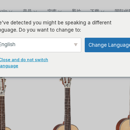
alo
产品
宝库
影片
下载
国际代
've detected you might be speaking a different
nguage. Do you want to change to:
English
Change Languag
Close and do not switch
language