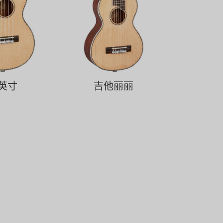
0英寸
吉他丽丽