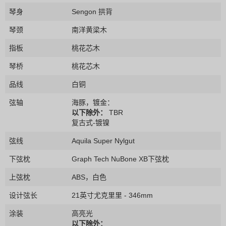
琴身
Sengon 拱背
琴颈
南洋黄梁木
指板
桃花芯木
琴桥
桃花芯木
品线
白铜
弦轴
海豚，镀金：
以下除外：
TBR
复古式-镀镍
弦线
Aquila Super Nylgut
下弦枕
Graph Tech NuBone XB下弦枕
上弦枕
ABS，白色
设计弦长
21英寸尤克里里 - 346mm
涂装
高亮光
以下除外：