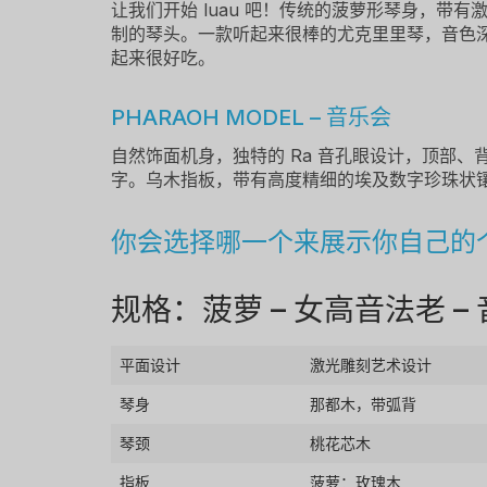
让我们开始 luau 吧！传统的菠萝形琴身，带
制的琴头。一款听起来很棒的尤克里里琴，音色
起来很好吃。
PHARAOH MODEL – 音乐会
自然饰面机身，独特的 Ra 音孔眼设计，顶部、
字。乌木指板，带有高度精细的埃及数字珍珠状
你会选择哪一个来展示你自己的
规格：菠萝 – 女高音法老 –
平面设计
激光雕刻艺术设计
琴身
那都木，带弧背
琴颈
桃花芯木
指板
菠萝：玫瑰木