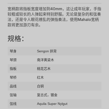
宽柄款将指板宽度增加到40mm，这让成年玩家，手指
较粗或较长的人弹起来特别舒服。无论是复杂的和弦奏
法，还是令人眼花缭乱的弹指奏法，使用Mahalo宽柄
款将更加游刃有余。
规格：
琴身
Sengon 拱背
琴颈
南洋黄梁木
指板
桃花芯木
琴桥
红木
品线
白铜
弦轴
复古式，镀金
弦线
Aquila Super Nylgut