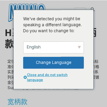
We've detected you might be
speaking a different language.
H系列 - 23英寸 - 宽柄
Do you want to change to:
款
English
定位为进阶级入门尤克里里的H系列，将我们的严格标
Change Language
准体现地淋漓尽致。对于想多收藏一款高品质而又价格
实惠的尤克里里的新人或资深玩家，这是必入款。H系
Close and do not switch
列采用非常独特的高亮光，高透明度的涂装，并配置镀
language
金弦轴，Graphtech NuBone XB下弦枕，Aquila
Super Nylgut弦线，匠心制造，超值优选。
宽柄款