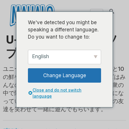
We've detected you might be
speaking a different language.
U-Smileシリーズ - ソ
Do you want to change to:
プラノ
English
ユニークなスマイリーフェイスのデザインと10
Change Language
の鮮やかな色で、MahaloU-Smileシリーズはみ
んなのお気に入りです。これらのウケは群衆の
Close and do not switch
中で際立っており、楽しい会話のきっかけにな
language
っています。スマイリーフェイスはあなたの友
達を笑わせて一緒に遊んでもらいます。