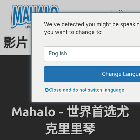
We've detected you might be speaking
you want to change to:
影片
English
Change Langu
Close and do not switch language
Mahalo - 世界首选尤
克里里琴