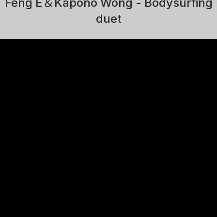
Feng E＆Kapono Wong - Bodysurfing
duet