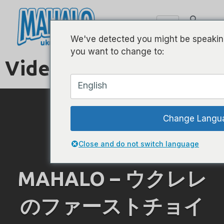
We've detected you might be speaking
you want to change to:
Video
English
Change Langu
Close and do not switch language
MAHALO – ウクレレ
のファーストチョイ