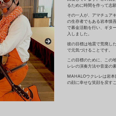
るために時間を作って志
その一人が、アマチュアギ
の生存者でもある岩本慎吾
で募金活動を行い、ギタ
入しました。
彼の目標は地震で荒廃し
で元気づけることです。
この目標のために、この
レレの演奏方法や音楽の
MAHALOウクレレは岩
の顔に幸せな笑顔を戻す