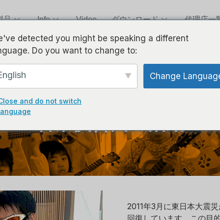
製品
Info
Video
ダウンロード
代理店一
've detected you might be speaking a different
nguage. Do you want to change to:
English
Change Languag
Close and do not switch
language
岩本慎吾氏の活動
2011年3月に東日本大
回復しています。この目