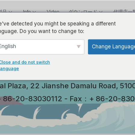
製品
Info
Video
ダウンロード
代理店一
've detected you might be speaking a different
nguage. Do you want to change to:
English
Change Languag
TEAM INTERNATIONAL
Close and do not switch
language
tral Plaza, 22 Jianshe Damalu Road, 51
 86-20-83030112 - Fax：+ 86-20-83