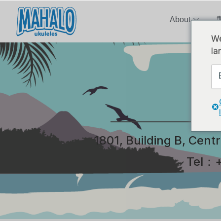
About
We
la
1801, Building B, Cen
Tel：+