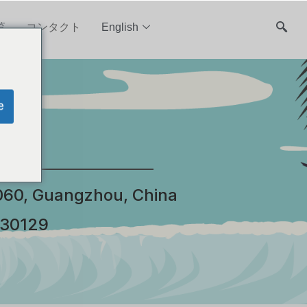
覧
コンタクト
English
e
0060, Guangzhou, China
030129