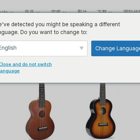
alo
产品
宝库
影片
下载
国际代
've detected you might be speaking a different
nguage. Do you want to change to:
English
Change Languag
Close and do not switch
language