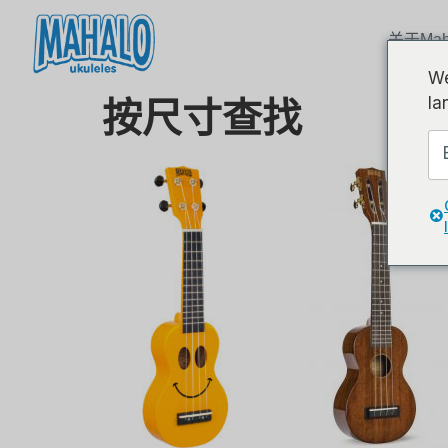
关于Mah
We
la
按尺寸查找