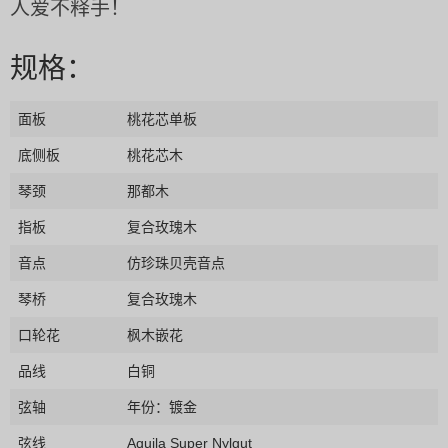
人爱不释手！
规格：
面板
桃花芯单板
底侧板
桃花芯木
琴颈
那都木
指板
复合玫瑰木
音点
仿珍珠贝壳音点
琴桥
复合玫瑰木
口轮花
枫木嵌花
品线
白铜
弦轴
年份：镀金
弦线
Aquila Super Nylgut