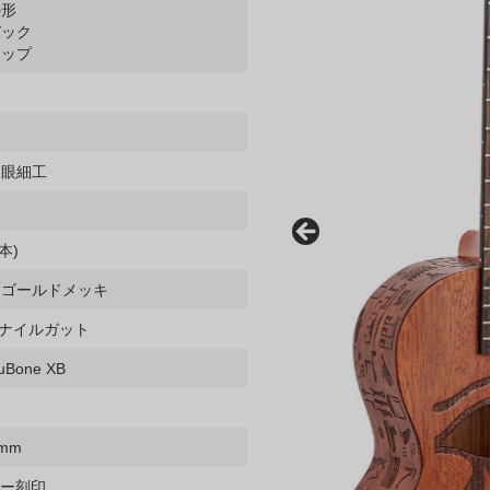
の形
バック
トップ
象眼細工
本)
、ゴールドメッキ
パーナイルガット
one XB
ク
6mm
ザー刻印