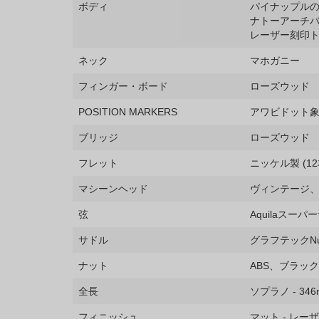
ボディ
パイナップル
ナトーアーチ
レーザー刻印
ネック
マホガニー
フィンガー・ボード
ローズウッド
POSITION MARKERS
アワビドット
ブリッジ
ローズウッド
フレット
ニッケル製 (12
マシーンヘッド
ヴィンテージ
弦
Aquilaスー
サドル
グラフテックNuB
ナット
ABS、ブラッ
全長
ソプラノ - 34
フィニッシュ
マット - レー